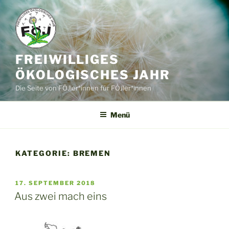
Zum
Inhalt
springen
FREIWILLIGES
ÖKOLOGISCHES JAHR
Die Seite von FÖJler*innen für FÖJler*innen
Menü
KATEGORIE:
BREMEN
VERÖFFENTLICHT
17. SEPTEMBER 2018
AM
Aus zwei mach eins