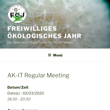
Zum
Inhalt
springen
FREIWILLIGES
ÖKOLOGISCHES JAHR
Die Seite von FÖJler*innen für FÖJler*innen
Menü
AK-IT Regular Meeting
Datum/Zeit
Date(s) - 02/03/2020
18:30 - 20:30