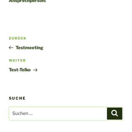
Ansprechperson:
Beitragsnavigation
Vorheriger
ZURÜCK
Beitrag
Testmeeting
Nächster
WEITER
Beitrag
Test-Telko
SUCHE
Suche
Suche
nach: