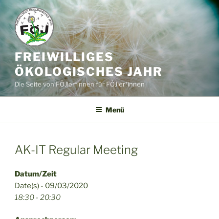
Zum
Inhalt
springen
FREIWILLIGES
ÖKOLOGISCHES JAHR
Die Seite von FÖJler*innen für FÖJler*innen
Menü
AK-IT Regular Meeting
Datum/Zeit
Date(s) - 09/03/2020
18:30 - 20:30