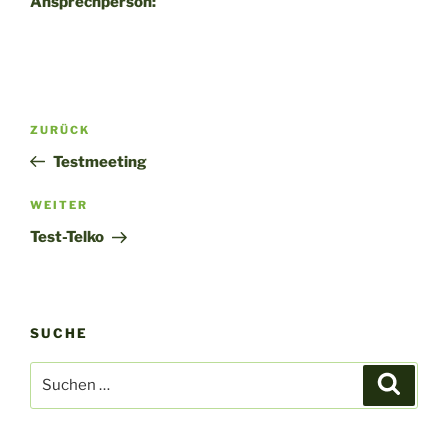
Ansprechperson:
Beitragsnavigation
Vorheriger
ZURÜCK
Beitrag
Testmeeting
Nächster
WEITER
Beitrag
Test-Telko
SUCHE
Suche
Suche
nach: