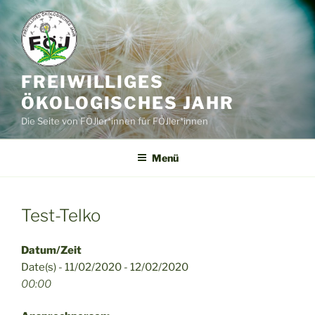
Zum
Inhalt
springen
FREIWILLIGES
ÖKOLOGISCHES JAHR
Die Seite von FÖJler*innen für FÖJler*innen
Menü
Test-Telko
Datum/Zeit
Date(s) - 11/02/2020 - 12/02/2020
00:00