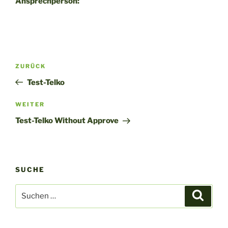
Ansprechperson:
Beitragsnavigation
Vorheriger
ZURÜCK
Beitrag
Test-Telko
Nächster
WEITER
Beitrag
Test-Telko Without Approve
SUCHE
Suche
Suche
nach: