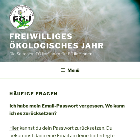
Zum
Inhalt
springen
FREIWILLIGES
ÖKOLOGISCHES JAHR
Die Seite von FÖJler*innen für FÖJler*innen
Menü
HÄUFIGE FRAGEN
Ich habe mein Email-Passwort vergessen. Wo kann
ich es zurücksetzen?
Hier
kannst du dein Passwort zurücksetzen. Du
bekommst dann eine Email an deine hinterlegte