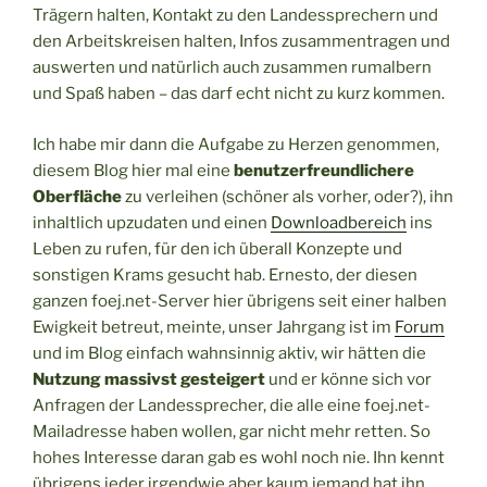
Trägern halten, Kontakt zu den Landessprechern und
den Arbeitskreisen halten, Infos zusammentragen und
auswerten und natürlich auch zusammen rumalbern
und Spaß haben – das darf echt nicht zu kurz kommen.
Ich habe mir dann die Aufgabe zu Herzen genommen,
diesem Blog hier mal eine
benutzerfreundlichere
Oberfläche
zu verleihen (schöner als vorher, oder?), ihn
inhaltlich upzudaten und einen
Downloadbereich
ins
Leben zu rufen, für den ich überall Konzepte und
sonstigen Krams gesucht hab. Ernesto, der diesen
ganzen foej.net-Server hier übrigens seit einer halben
Ewigkeit betreut, meinte, unser Jahrgang ist im
Forum
und im Blog einfach wahnsinnig aktiv, wir hätten die
Nutzung massivst gesteigert
und er könne sich vor
Anfragen der Landessprecher, die alle eine foej.net-
Mailadresse haben wollen, gar nicht mehr retten. So
hohes Interesse daran gab es wohl noch nie. Ihn kennt
übrigens jeder irgendwie aber kaum jemand hat ihn