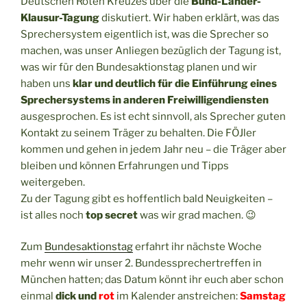
Deutschen Roten Kreuzes über die
Bund-Länder-
Klausur-Tagung
diskutiert. Wir haben erklärt, was das
Sprechersystem eigentlich ist, was die Sprecher so
machen, was unser Anliegen bezüglich der Tagung ist,
was wir für den Bundesaktionstag planen und wir
haben uns
klar und deutlich für die Einführung eines
Sprechersystems in anderen Freiwilligendiensten
ausgesprochen. Es ist echt sinnvoll, als Sprecher guten
Kontakt zu seinem Träger zu behalten. Die FÖJler
kommen und gehen in jedem Jahr neu – die Träger aber
bleiben und können Erfahrungen und Tipps
weitergeben.
Zu der Tagung gibt es hoffentlich bald Neuigkeiten –
ist alles noch
top secret
was wir grad machen. 😉
Zum
Bundesaktionstag
erfahrt ihr nächste Woche
mehr wenn wir unser 2. Bundessprechertreffen in
München hatten; das Datum könnt ihr euch aber schon
einmal
dick und
rot
i
m Kalender anstreichen:
Samstag