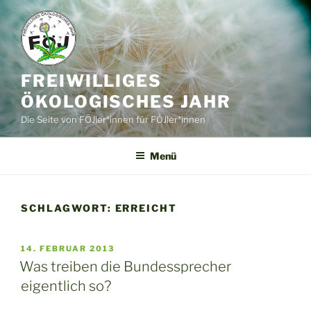
Zum
Inhalt
springen
FREIWILLIGES
ÖKOLOGISCHES JAHR
Die Seite von FÖJler*innen für FÖJler*innen
Menü
SCHLAGWORT:
ERREICHT
VERÖFFENTLICHT
14. FEBRUAR 2013
AM
Was treiben die Bundessprecher
eigentlich so?