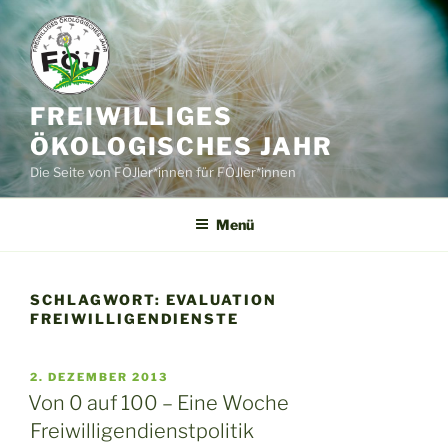
Zum
Inhalt
springen
FREIWILLIGES
ÖKOLOGISCHES JAHR
Die Seite von FÖJler*innen für FÖJler*innen
Menü
SCHLAGWORT:
EVALUATION
FREIWILLIGENDIENSTE
VERÖFFENTLICHT
2. DEZEMBER 2013
AM
Von 0 auf 100 – Eine Woche
Freiwilligendienstpolitik