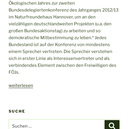
Ökologischen Jahres zur zweiten
Bundesdelegiertenkonferenz des Jahrganges 2012/13
im Naturfreundehaus Hannover, um an den
vielzähligen deutschlandweiten Projekten (u.a. den
großen Bundesaktionstag) zu arbeiten und so
demokratische Mitbestimmung zu leben.* Jedes
Bundesland ist auf der Konferenz von mindestens
einem Sprecher vertreten. Die Sprecher verstehen
sich in erster Linie als Interessenvertreter und als
verbindendes Element zwischen den Freiwilligen des
FÖJs.
„PM
weiterlesen
zur
2.
BDK“
SUCHE
Suche
Suche