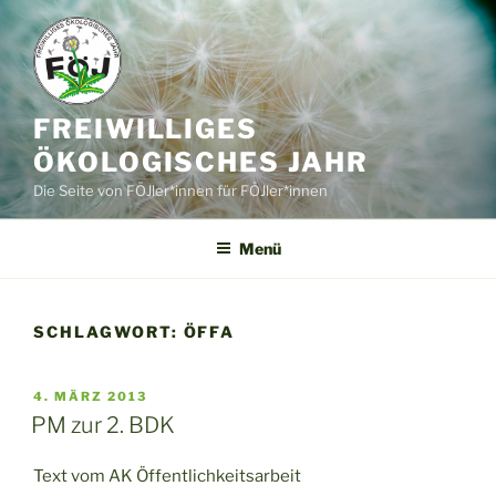
Zum
Inhalt
springen
FREIWILLIGES
ÖKOLOGISCHES JAHR
Die Seite von FÖJler*innen für FÖJler*innen
Menü
SCHLAGWORT:
ÖFFA
VERÖFFENTLICHT
4. MÄRZ 2013
AM
PM zur 2. BDK
Text vom AK Öffentlichkeitsarbeit