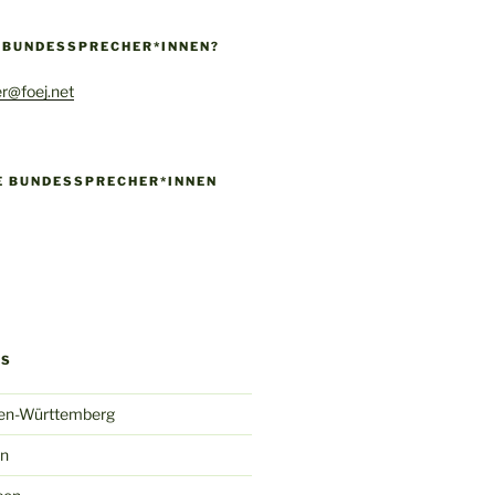
E BUNDESSPRECHER*INNEN?
r@foej.net
IE BUNDESSPRECHER*INNEN
!
k
gram
ify
GS
en-Württemberg
in