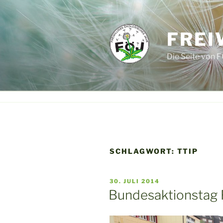
Zum
Inhalt
springen
FREI
Die Seite von F
SCHLAGWORT:
TTIP
VERÖFFENTLICHT
30. JULI 2014
AM
Bundesaktionstag 