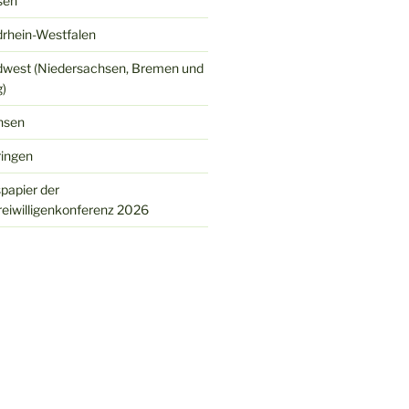
sen
rhein-Westfalen
west (Niedersachsen, Bremen und
)
hsen
ingen
spapier der
eiwilligenkonferenz 2026