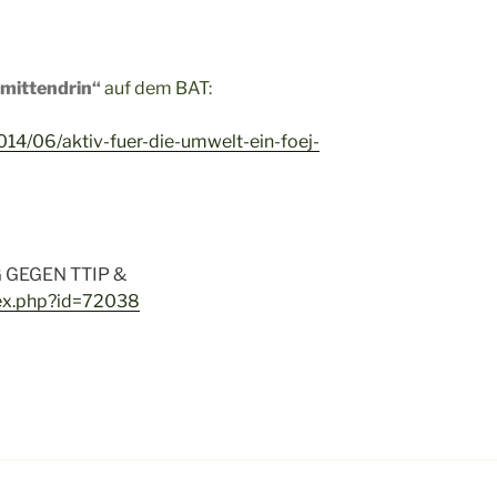
mittendrin“
auf dem BAT:
014/06/aktiv-fuer-die-umwelt-ein-foej-
GEGEN TTIP &
dex.php?id=72038