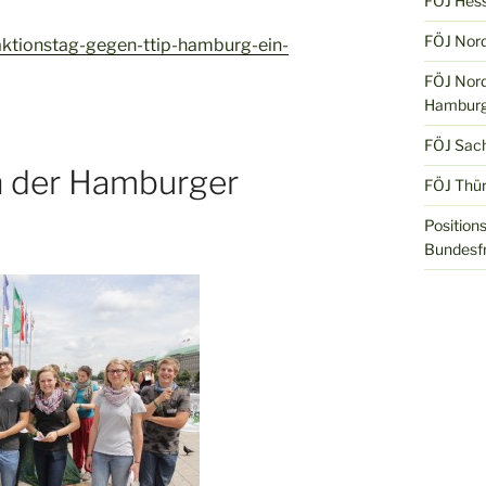
FÖJ Hes
FÖJ Nord
/aktionstag-gegen-ttip-hamburg-ein-
FÖJ Nord
Hamburg
FÖJ Sac
n der Hamburger
FÖJ Thür
Position
Bundesfr