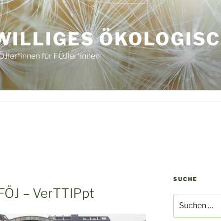
WILLIGES ÖKOLOGISC
ÖJler*innen für FÖJler*innen
SUCHE
FÖJ – VerTTIPpt
Suche
nach: