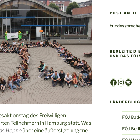
POST AN DI
bundesspreche
BEGLEITE D
UND DAS FÖJ
Faceboo
Insta
Spot
LÄNDERBLO
aktionstag des Freiwilligen
FÖJ Bad
rten Teilnehmern in Hamburg statt. Was
FÖJ Berl
as Hoppe
über eine äußerst gelungene