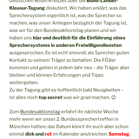
Deutschen Roten Kreuzes über die
Bund-Länder-
Klausur-Tagung
diskutiert. Wir haben erklärt, was das
Sprechersystem eigentlich ist, was die Sprecher so
machen, was unser Anliegen bezüglich der Tagung ist,
was wir für den Bundesaktionstag planen und wir
haben uns
klar und deutlich für die Einführung eines
Sprechersystems in anderen Freiwilligendiensten
ausgesprochen. Es ist echt sinnvoll, als Sprecher guten
Kontakt zu seinem Träger zu behalten. Die FÖJler
kommen und gehen in jedem Jahr neu – die Träger aber
bleiben und können Erfahrungen und Tipps
weitergeben.
Zu der Tagung gibt es hoffentlich bald Neuigkeiten –
ist alles noch
top secret
was wir grad machen. 😉
Zum
Bundesaktionstag
erfahrt ihr nächste Woche
mehr wenn wir unser 2. Bundessprechertreffen in
München hatten; das Datum könnt ihr euch aber schon
einmal
dick und
rot
i
m Kalender anstreichen:
Samstag