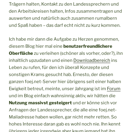
Trägern halten, Kontakt zu den Landessprechern und
den Arbeitskreisen halten, Infos zusammentragen und
auswerten und natürlich auch zusammen rumalbern
und Spaß haben – das darf echt nicht zu kurz kommen.
Ich habe mir dann die Aufgabe zu Herzen genommen,
diesem Blog hier mal eine
benutzerfreundlichere
Oberfläche
zu verleihen (schöner als vorher, oder?), ihn
inhaltlich upzudaten und einen
Downloadbereich
ins
Leben zu rufen, für den ich überall Konzepte und
sonstigen Krams gesucht hab. Ernesto, der diesen
ganzen foej.net-Server hier übrigens seit einer halben
Ewigkeit betreut, meinte, unser Jahrgang ist im
Forum
und im Blog einfach wahnsinnig aktiv, wir hätten die
Nutzung massivst gesteigert
und er könne sich vor
Anfragen der Landessprecher, die alle eine foej.net-
Mailadresse haben wollen, gar nicht mehr retten. So
hohes Interesse daran gab es wohl noch nie. Ihn kennt
übrigens jeder irgendwie aber kaum jemand hat ihn