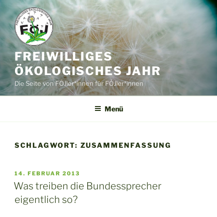
Zum
Inhalt
springen
FREIWILLIGES
ÖKOLOGISCHES JAHR
Die Seite von FÖJler*innen für FÖJler*innen
Menü
SCHLAGWORT:
ZUSAMMENFASSUNG
VERÖFFENTLICHT
14. FEBRUAR 2013
AM
Was treiben die Bundessprecher
eigentlich so?