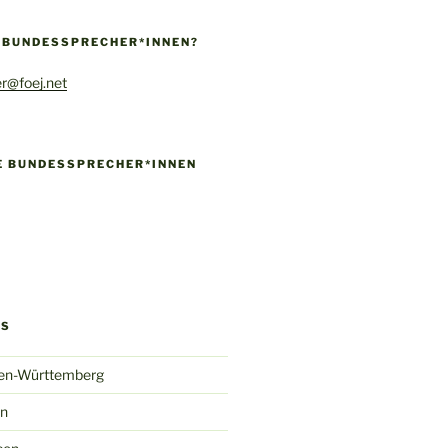
E BUNDESSPRECHER*INNEN?
r@foej.net
IE BUNDESSPRECHER*INNEN
!
k
gram
ify
GS
en-Württemberg
in