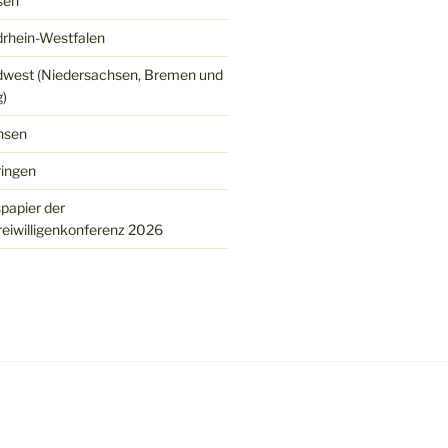
sen
rhein-Westfalen
west (Niedersachsen, Bremen und
)
hsen
ingen
spapier der
eiwilligenkonferenz 2026