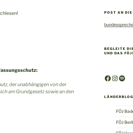
achlesen!
POST AN DI
bundesspreche
BEGLEITE D
UND DAS FÖJ
fassungsschutz:
Faceboo
Insta
Spot
hutz, der unabhängigen von der
 sich am Grundgesetz sowie an den
LÄNDERBLO
FÖJ Bad
FÖJ Berl