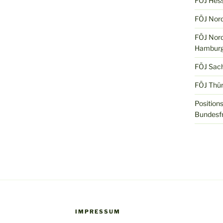
FÖJ Hes
FÖJ Nord
FÖJ Nord
Hamburg
FÖJ Sac
FÖJ Thür
Position
Bundesfr
IMPRESSUM