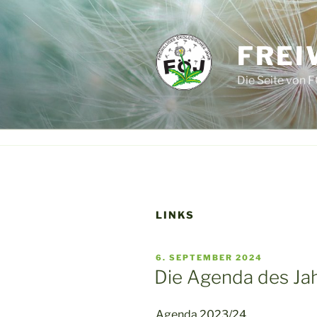
Zum
Inhalt
springen
FREI
Die Seite von F
LINKS
VERÖFFENTLICHT
6. SEPTEMBER 2024
AM
Die Agenda des Ja
Agenda.2023/24