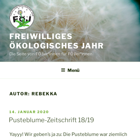
Zum
Inhalt
springen
FREIWILLIGES
ÖKOLOGISCHES JAHR
Die Seite von FÖJler*innen für FÖJler*innen
Menü
AUTOR:
REBEKKA
VERÖFFENTLICHT
14. JANUAR 2020
AM
Pusteblume-Zeitschrift 18/19
Yayyy! Wir geben’s ja zu: Die Pusteblume war ziemlich