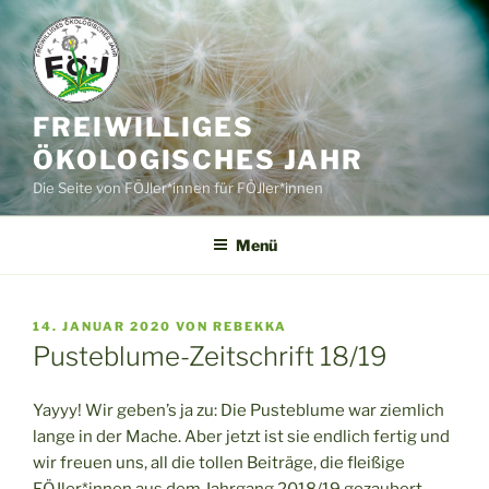
Zum
Inhalt
springen
FREIWILLIGES
ÖKOLOGISCHES JAHR
Die Seite von FÖJler*innen für FÖJler*innen
Menü
VERÖFFENTLICHT
14. JANUAR 2020
VON
REBEKKA
AM
Pusteblume-Zeitschrift 18/19
Yayyy! Wir geben’s ja zu: Die Pusteblume war ziemlich
lange in der Mache. Aber jetzt ist sie endlich fertig und
wir freuen uns, all die tollen Beiträge, die fleißige