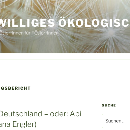
WILLIGES ÖKOLOGISC
ÖJler*innen für FÖJler*innen
NGSBERICHT
SUCHE
Deutschland – oder: Abi
Suche
ana Engler)
nach: