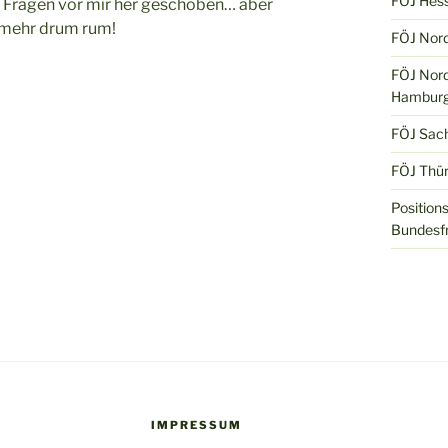
FÖJ Hes
e Fragen vor mir her geschoben… aber
mehr drum rum!
FÖJ Nord
FÖJ Nord
Hamburg
FÖJ Sac
FÖJ Thür
Position
Bundesfr
IMPRESSUM