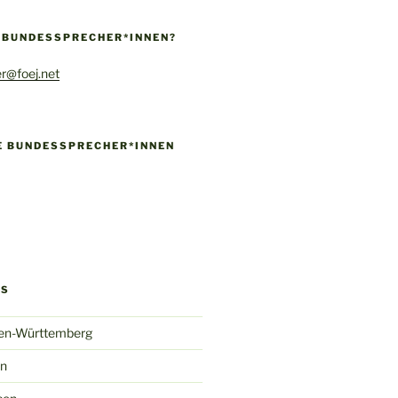
E BUNDESSPRECHER*INNEN?
r@foej.net
IE BUNDESSPRECHER*INNEN
!
k
gram
ify
GS
en-Württemberg
in