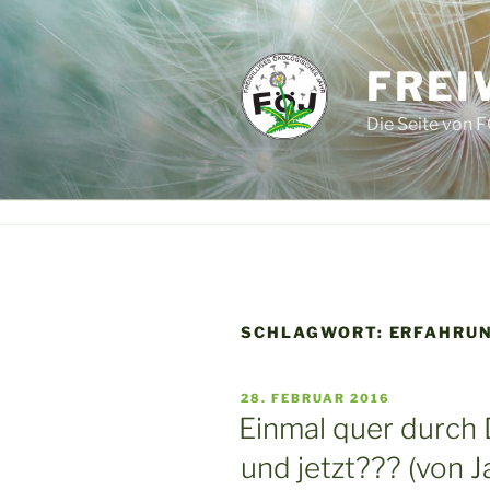
Zum
Inhalt
springen
FREI
Die Seite von F
SCHLAGWORT:
ERFAHRU
VERÖFFENTLICHT
28. FEBRUAR 2016
AM
Einmal quer durch 
und jetzt??? (von J