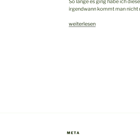
So lange es ging habe ich dies
irgendwann kommt man nicht 
„Einmal
weiterlesen
quer
durch
Deutschland
–
oder:
Abi
und
jetzt???
(von
Jana
Engler)“
META