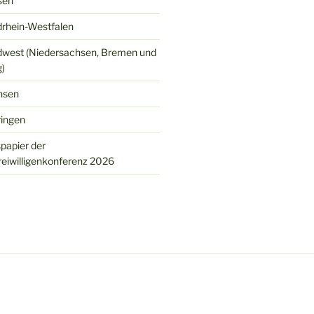
sen
rhein-Westfalen
west (Niedersachsen, Bremen und
)
hsen
ingen
spapier der
eiwilligenkonferenz 2026