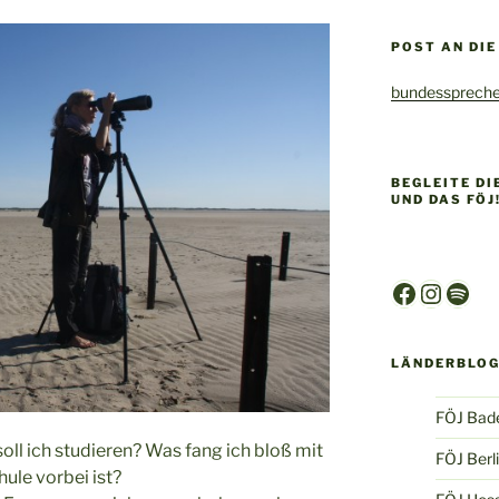
POST AN DI
bundesspreche
BEGLEITE D
UND DAS FÖJ
Faceboo
Insta
Spot
LÄNDERBLO
FÖJ Bad
oll ich studieren? Was fang ich bloß mit
FÖJ Berl
ule vorbei ist?