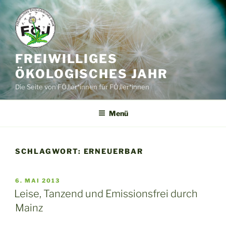
Zum
Inhalt
springen
FREIWILLIGES
ÖKOLOGISCHES JAHR
Die Seite von FÖJler*innen für FÖJler*innen
Menü
SCHLAGWORT:
ERNEUERBAR
VERÖFFENTLICHT
6. MAI 2013
AM
Leise, Tanzend und Emissionsfrei durch
Mainz