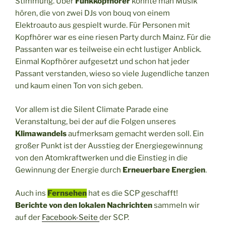
Stimmung. Ü
ber
Funkkopfhörer
ko
nnte man Musik
hören, die von zwei DJs von bouq von einem
Elektroauto aus gespielt wurde. Für Personen mit
Kopfhörer war es eine riesen Party durch Mainz. Für die
Passanten war es teilweise ein echt lustiger Anblick.
Einmal Kopfhörer aufgesetzt und schon hat jeder
Passant verstanden, wieso so viele Jugendliche tanzen
und kaum einen Ton von sich geben.
Vor allem ist die Silent Climate Parade eine
Veranstaltung, bei der auf die Folgen unseres
Klimawandels
aufmerksam gemacht werden soll. Ein
großer Punkt ist der Ausstieg der Energiegewinnung
von den Atomkraftwerken und die Einstieg in die
Gewinnung der Energie durch
Erneuerbare Energien
.
Auch ins
Fernsehen
hat es die SCP gesc
hafft!
Berichte von den lokalen Nachrichten
sammeln wir
auf der
Facebook-Seite
der SCP.