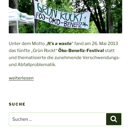
Unter dem Motto „
It’s a waste
“ fand am 26. Mai 2013
das fünfte „Grün Rockt“
Öko-Benefiz-Festival
statt
und thematisierte die zunehmende Verschwendungs-
und Abfallproblematik.
„It’s
weiterlesen
a
waste
–
SUCHE
Grün
Rockt
Suche
Suche
2013“
nach: