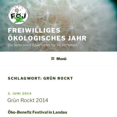
Zum
Inhalt
springen
FREIWILLIGES
ÖKOLOGISCHES JAHR
Die Seite von FÖJler*innen für FÖJler*innen
Menü
SCHLAGWORT:
GRÜN ROCKT
VERÖFFENTLICHT
2. JUNI 2014
AM
Grün Rockt 2014
Öko-Benefiz Festival in Landau