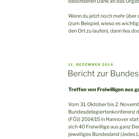
besonderen Dank an das Orga
Wenn du jetzt noch mehr über 
(zum Beispiel, wieso es wichti
den Ort zu laufen), dann lies d
VERÖFFENTLICHT
11. DEZEMBER 2014
AM
Bericht zur Bunde
Treffen von Freiwilligen aus 
Vom 31. Oktober bis 2. Novemb
Bundesdelegiertenkonferenz de
(FÖJ) 2014/15 in Hannover sta
sich 40 Freiwillige aus ganz Deu
jeweiliges Bundesland (Jedes L