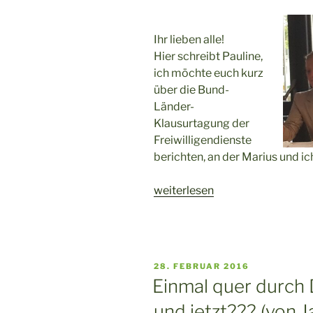
Ihr lieben alle!
Hier schreibt Pauline,
ich möchte euch kurz
über die Bund-
Länder-
Klausurtagung der
Freiwilligendienste
berichten, an der Marius und 
„Die
weiterlesen
Bundessprecher
bei
der
Bund-
VERÖFFENTLICHT
28. FEBRUAR 2016
Länder-
AM
Einmal quer durch 
Klausurtagung
und jetzt??? (von J
der