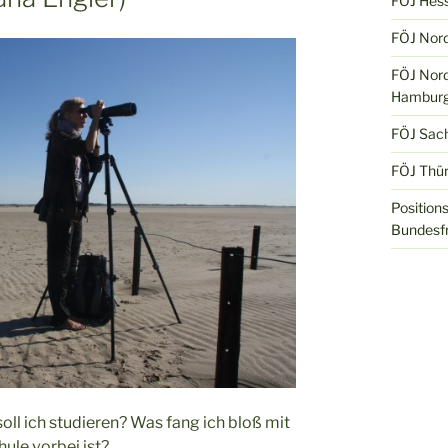
FÖJ Hes
FÖJ Nord
FÖJ Nord
Hamburg
FÖJ Sac
FÖJ Thür
Position
Bundesfr
oll ich studieren? Was fang ich bloß mit
ule vorbei ist?