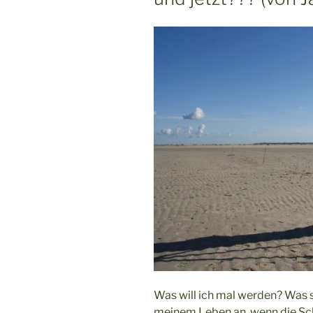
Freiwilligendienste“
Was will ich mal werden? Was s
meinem Leben an, wenn die Sch