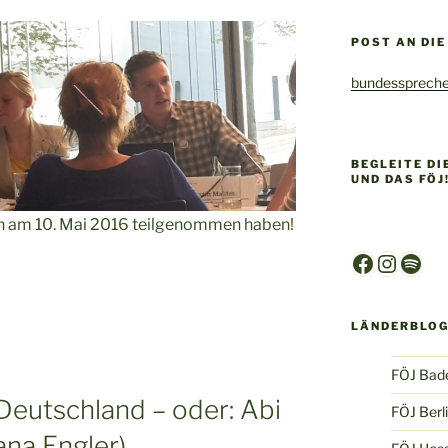
POST AN DI
bundesspreche
BEGLEITE D
UND DAS FÖJ
ich am 10. Mai 2016 teilgenommen haben!
Faceboo
Insta
Spot
LÄNDERBLO
FÖJ Bad
Deutschland – oder: Abi
FÖJ Berl
ana Engler)