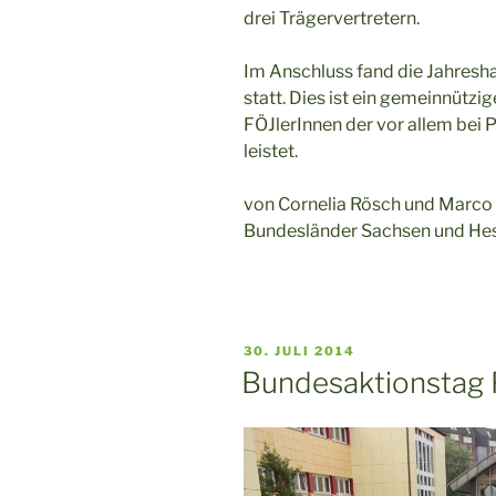
drei Trägervertretern.
Im Anschluss fand die Jahre
statt. Dies ist ein gemeinnützi
FÖJlerInnen der vor allem bei
leistet.
von Cornelia Rösch und Marco 
Bundesländer Sachsen und He
VERÖFFENTLICHT
30. JULI 2014
AM
Bundesaktionstag 