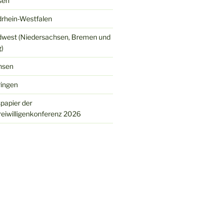
sen
rhein-Westfalen
west (Niedersachsen, Bremen und
)
hsen
ingen
spapier der
eiwilligenkonferenz 2026