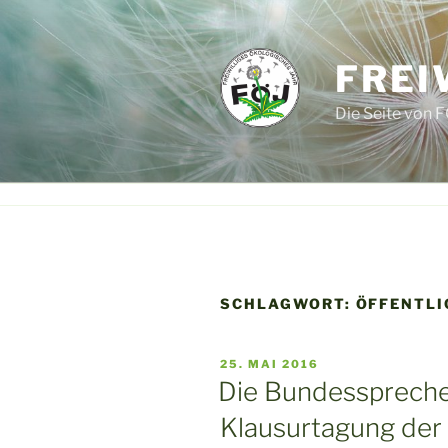
Zum
Inhalt
springen
FREI
Die Seite von F
SCHLAGWORT:
ÖFFENTLI
VERÖFFENTLICHT
25. MAI 2016
AM
Die Bundessprecher
Klausurtagung der 