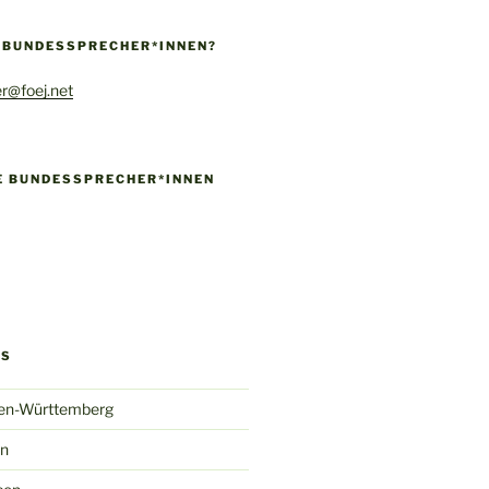
E BUNDESSPRECHER*INNEN?
r@foej.net
IE BUNDESSPRECHER*INNEN
!
k
gram
ify
GS
en-Württemberg
in