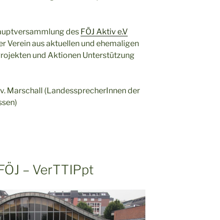
shauptversammlung des
FÖJ Aktiv e.V
ger Verein aus aktuellen und ehemaligen
 Projekten und Aktionen Unterstützung
v. Marschall (LandessprecherInnen der
ssen)
FÖJ – VerTTIPpt