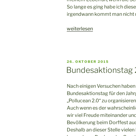
So lange es ging habe ich dies
irgendwann kommt man nicht 
„Einmal
weiterlesen
quer
durch
Deutschland
–
VERÖFFENTLICHT
26. OKTOBER 2015
oder:
AM
Bundesaktionstag 2
Abi
und
Nach einigen Versuchen haben 
jetzt???
Bundesaktionstag für den Jah
(von
„Pollucean 2.0“ zu organisieren
Jana
Auch wenn es der wahrscheinlich
Engler)“
wir viel Freude miteinander u
Bevölkerung beim Dorffest auc
Deshalb an dieser Stelle vielen