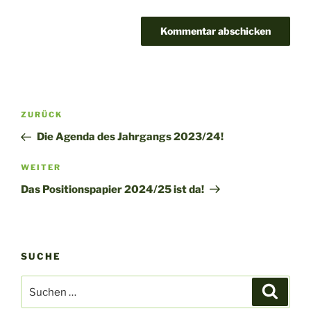
Beitragsnavigation
Vorheriger
ZURÜCK
Beitrag
Die Agenda des Jahrgangs 2023/24!
Nächster
WEITER
Beitrag
Das Positionspapier 2024/25 ist da!
SUCHE
Suche
Suche
nach: