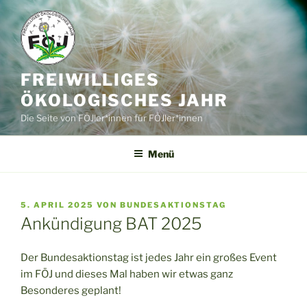
Zum
Inhalt
springen
FREIWILLIGES
ÖKOLOGISCHES JAHR
Die Seite von FÖJler*innen für FÖJler*innen
Menü
VERÖFFENTLICHT
5. APRIL 2025
VON
BUNDESAKTIONSTAG
AM
Ankündigung BAT 2025
Der Bundesaktionstag ist jedes Jahr ein großes Event
im FÖJ und dieses Mal haben wir etwas ganz
Besonderes geplant!