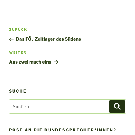
Beitragsnavigation
Vorheriger
ZURÜCK
Beitrag
Das FÖJ Zeltlager des Südens
Nächster
WEITER
Beitrag
Aus zwei mach eins
SUCHE
Suche
Suche
nach:
POST AN DIE BUNDESSPRECHER*INNEN?