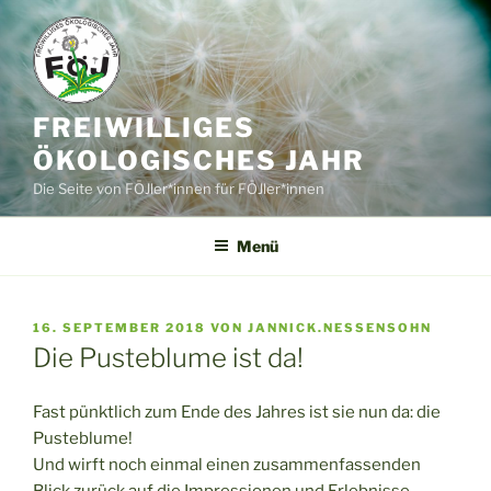
Zum
Inhalt
springen
FREIWILLIGES
ÖKOLOGISCHES JAHR
Die Seite von FÖJler*innen für FÖJler*innen
Menü
VERÖFFENTLICHT
16. SEPTEMBER 2018
VON
JANNICK.NESSENSOHN
AM
Die Pusteblume ist da!
Fast pünktlich zum Ende des Jahres ist sie nun da: die
Pusteblume!
Und wirft noch einmal einen zusammenfassenden