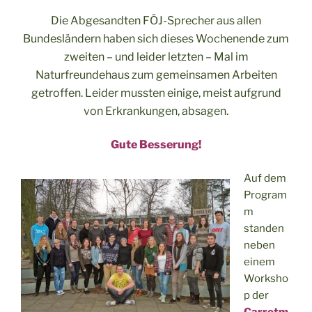
Die Abgesandten FÖJ-Sprecher aus allen
Bundesländern haben sich dieses Wochenende zum
zweiten – und leider letzten – Mal im
Naturfreundehaus zum gemeinsamen Arbeiten
getroffen. Leider mussten einige, meist aufgrund
von Erkrankungen, absagen.
Gute Besserung!
Auf dem
Program
m
standen
neben
einem
Worksho
p der
Carrotm