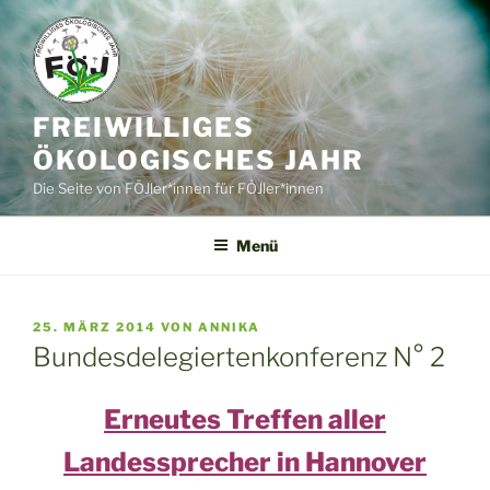
Zum
Inhalt
springen
FREIWILLIGES
ÖKOLOGISCHES JAHR
Die Seite von FÖJler*innen für FÖJler*innen
Menü
VERÖFFENTLICHT
25. MÄRZ 2014
VON
ANNIKA
AM
Bundesdelegiertenkonferenz N° 2
Erneutes Treffen aller
Landessprecher in Hannover