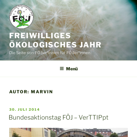
Zum
Inhalt
springen
FREIWILLIGES
ÖKOLOGISCHES JAHR
Die Seite von FÖJler*innen für FÖJler*innen
Menü
AUTOR:
MARVIN
VERÖFFENTLICHT
30. JULI 2014
AM
Bundesaktionstag FÖJ – VerTTIPpt