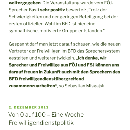
weitergegeben
. Die Veranstaltung wurde vom FÖJ-
Sprecher Basti
sehr positiv
bewertet: „Trotz der
Schwierigkeiten und der geringen Beteiligung bei der
ersten offiziellen Wahl im BFD ist hier eine
sympathische, motivierte Gruppe entstanden.“
Gespannt darf man jetzt darauf schauen, wie die neuen
Vertreter der Freiwilligen im BFD das Sprechersystem
gestalten und weiterentwickeln.
„Ich denke, wir
Sprecher und Freiwillige aus FÖJ und FSJ können uns
darauf freuen in Zukunft auch mit den Sprechern des
BFD freiwilligendienstübergreifend
zusammenzuarbeiten“
, so Sebastian Misgajski.
VERÖFFENTLICHT
2. DEZEMBER 2013
AM
Von 0 auf 100 – Eine Woche
Freiwilligendienstpolitik