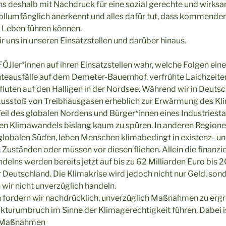
ns deshalb mit Nachdruck für eine sozial gerechte und wirksam
vollumfänglich anerkennt und alles dafür tut, dass kommende
Leben führen können.
r uns in unseren Einsatzstellen und darüber hinaus.
Jler*innen auf ihren Einsatzstellen wahr, welche Folgen ein
rnteausfälle auf dem Demeter-Bauernhof, verfrühte Laichzeite
uten auf den Halligen in der Nordsee. Während wir in Deuts
usstoß von Treibhausgasen erheblich zur Erwärmung des Kli
il des globalen Nordens und Bürger*innen eines Industriesta
Klimawandels bislang kaum zu spüren. In anderen Regione
lobalen Süden, leben Menschen klimabedingt in existenz- u
Zuständen oder müssen vor diesen fliehen. Allein die finanzi
delns werden bereits jetzt auf bis zu 62 Milliarden Euro bis 
ür Deutschland. Die Klimakrise wird jedoch nicht nur Geld, son
wir nicht unverzüglich handeln.
fordern wir nachdrücklich, unverzüglich Maßnahmen zu ergre
turumbruch im Sinne der Klimagerechtigkeit führen. Dabei ist
se Maßnahmen