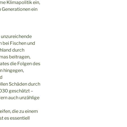
e Klimapolitik ein,
n Generationen ein
e unzureichende
n bei Fischen und
chland durch
mas beitragen,
ates die Folgen des
n hingegen,
nd
ellen Schäden durch
2030 geschätzt –
dern auch unzählige
ifen, die zu einem
 es essentiell