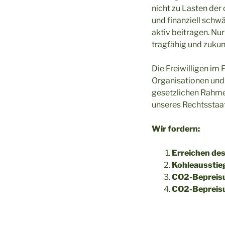
nicht zu Lasten de
und finanziell schw
aktiv beitragen. N
tragfähig und zukun
Die Freiwilligen im 
Organisationen und 
gesetzlichen Rahmen
unseres Rechtsstaat
Wir fordern:
Erreichen des
Kohleausstie
CO2-Bepreis
CO2-Bepreisun