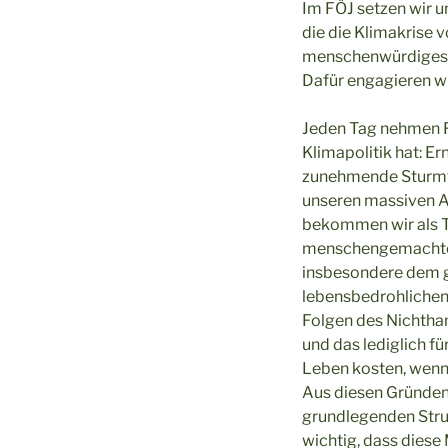
Im FÖJ setzen wir u
die die Klimakrise 
menschenwürdiges 
Dafür engagieren wi
Jeden Tag nehmen FÖ
Klimapolitik hat: E
zunehmende Sturmfl
unseren massiven A
bekommen wir als Te
menschengemachten 
insbesondere dem g
lebensbedrohlichen 
Folgen des Nichthan
und das lediglich f
Leben kosten, wenn 
Aus diesen Gründen 
grundlegenden Struk
wichtig, dass die