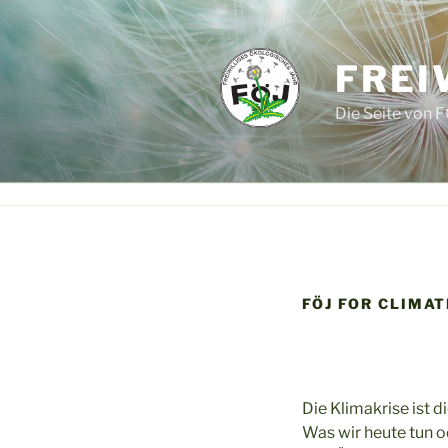
Zum
Inhalt
springen
FREI
Die Seite von F
FÖJ FOR CLIMAT
Die Klimakrise ist 
Was wir heute tun o