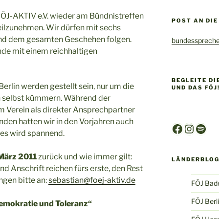
FÖJ-AKTIV e.V. wieder am Bündnistreffen
POST AN DI
eilzunehmen. Wir dürfen mit sechs
 und dem gesamten Geschehen folgen.
bundesspreche
e mit einem reichhaltigen
BEGLEITE D
erlin werden gestellt sein, nur um die
UND DAS FÖJ
h selbst kümmern. Während der
 Verein als direkter Ansprechpartner
nden hatten wir in den Vorjahren auch
Faceboo
Insta
Spot
 es wird spannend.
März 2011
zurück und wie immer gilt:
LÄNDERBLO
 Anschrift reichen fürs erste, den Rest
ngen bitte an:
sebastian@foej-aktiv.de
FÖJ Bad
FÖJ Berl
Demokratie und Toleranz“