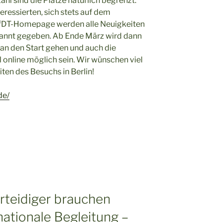
hl sind die Plätze natürlich begrenzt.
teressierten, sich stets auf dem
 BfDT-Homepage werden alle Neuigkeiten
kannt gegeben. Ab Ende März wird dann
n den Start gehen und auch die
online möglich sein. Wir wünschen viel
ten des Besuchs in Berlin!
de/
teidiger brauchen
nationale Begleitung –