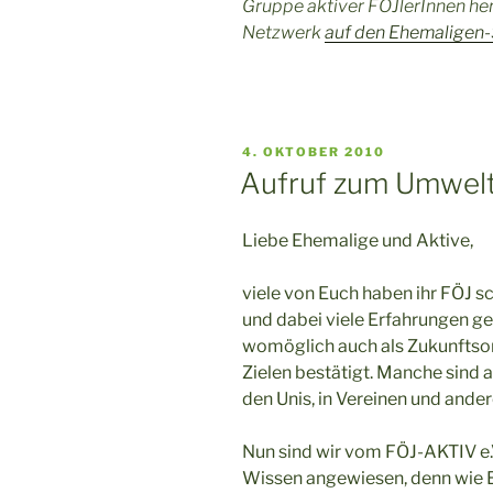
Gruppe aktiver FÖJlerInnen he
Netzwerk
auf den Ehemaligen-
VERÖFFENTLICHT
4. OKTOBER 2010
AM
Aufruf zum Umwel
Liebe Ehemalige und Aktive,
viele von Euch haben ihr FÖJ s
und dabei viele Erfahrungen g
womöglich auch als Zukunftsor
Zielen bestätigt. Manche sind 
den Unis, in Vereinen und ander
Nun sind wir vom FÖJ-AKTIV e.
Wissen angewiesen, denn wie Ei