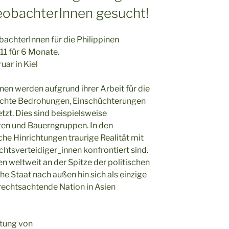
obachterInnen gesucht!
chterInnen für die Philippinen
11 für 6 Monate.
uar in Kiel
en werden aufgrund ihrer Arbeit für die
chte Bedrohungen, Einschüchterungen
zt. Dies sind beispielsweise
isten und Bauerngruppen. In den
che Hinrichtungen traurige Realität mit
htsverteidiger_innen konfrontiert sind.
en weltweit an der Spitze der politischen
he Staat nach außen hin sich als einzige
chtsachtende Nation in Asien
itung von