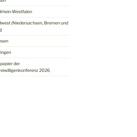
sen
rhein-Westfalen
west (Niedersachsen, Bremen und
)
hsen
ingen
spapier der
eiwilligenkonferenz 2026