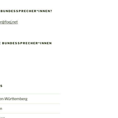
E BUNDESSPRECHER*INNEN?
r@foej.net
IE BUNDESSPRECHER*INNEN
!
k
gram
ify
GS
en-Württemberg
in