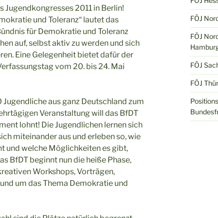
FÖJ Hes
es Jugendkongresses 2011 in Berlin!
FÖJ Nord
mokratie und Toleranz“ lautet das
 Bündnis für Demokratie und Toleranz
FÖJ Nord
chen auf, selbst aktiv zu werden und sich
Hamburg
eren. Eine Gelegenheit bietet dafür der
FÖJ Sac
erfassungstag vom 20. bis 24. Mai
FÖJ Thür
00 Jugendliche aus ganz Deutschland zum
Position
Bundesfr
ehrtägigen Veranstaltung will das BfDT
ment lohnt! Die Jugendlichen lernen sich
ich miteinander aus und erleben so, wie
 und welche Möglichkeiten es gibt,
as BfDT beginnt nun die heiße Phase,
kreativen Workshops, Vorträgen,
n rund um das Thema Demokratie und