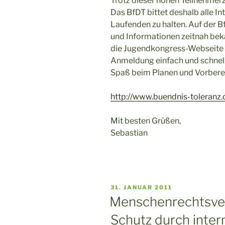
Trotz dieser hohen Teilnehmerza
Das BfDT bittet deshalb alle In
Laufenden zu halten. Auf der
und Informationen zeitnah be
die Jugendkongress-Webseite a
Anmeldung einfach und schnell 
Spaß beim Planen und Vorberei
http://www.buendnis-toleranz.
Mit besten Grüßen,
Sebastian
VERÖFFENTLICHT
31. JANUAR 2011
AM
Menschenrechtsver
Schutz durch inter