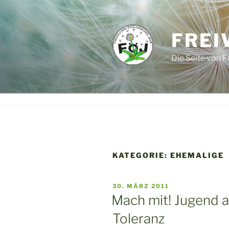
Zum
Inhalt
springen
FREI
Die Seite von F
KATEGORIE:
EHEMALIGE
VERÖFFENTLICHT
30. MÄRZ 2011
AM
Mach mit! Jugend a
Toleranz