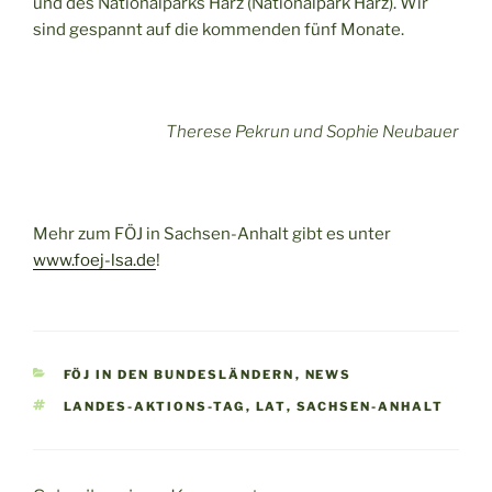
und des Nationalparks Harz (Nationalpark Harz). Wir
sind gespannt auf die kommenden fünf Monate.
Therese Pekrun und Sophie Neubauer
Mehr zum FÖJ in Sachsen-Anhalt gibt es unter
www.foej-lsa.de
!
KATEGORIEN
FÖJ IN DEN BUNDESLÄNDERN
,
NEWS
SCHLAGWÖRTER
LANDES-AKTIONS-TAG
,
LAT
,
SACHSEN-ANHALT