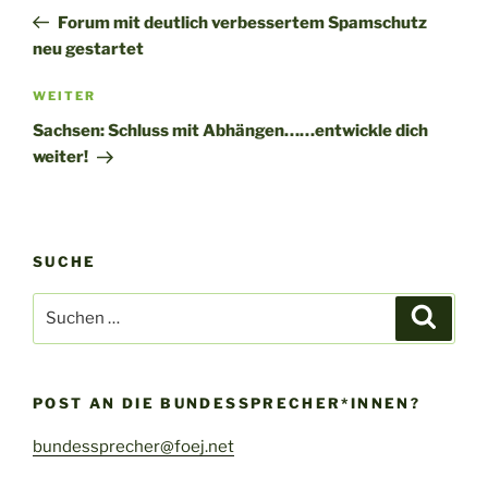
Beitrag
Forum mit deutlich verbessertem Spamschutz
neu gestartet
Nächster
WEITER
Beitrag
Sachsen: Schluss mit Abhängen……entwickle dich
weiter!
SUCHE
Suche
Suche
nach:
POST AN DIE BUNDESSPRECHER*INNEN?
bundessprecher@foej.net