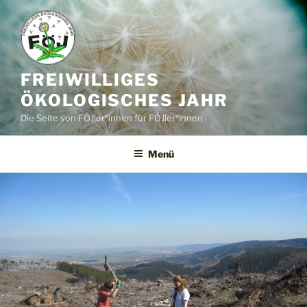
Zum
Inhalt
springen
FREIWILLIGES
ÖKOLOGISCHES JAHR
Die Seite von FÖJler*innen für FÖJler*innen
Menü