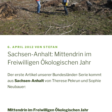
VERÖFFENTLICHT
6. APRIL 2012
VON
STEFAN
AM
Sachsen-Anhalt: Mittendrin im
Freiwilligen Ökologischen Jahr
Der erste Artikel unserer Bundesländer-Serie kommt
aus
Sachsen-Anhalt
von Therese Pekrun und Sophie
Neubauer:
Mittendrin im Freiwilligen Ökologischen Jahr