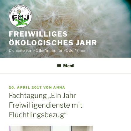
Zum
Inhalt
springen
FREIWILLIGES
ÖKOLOGISCHES JAHR
Die Seite von FÖJler*innen für FÖJler*innen
Menü
VERÖFFENTLICHT
20. APRIL 2017
VON
ANNA
AM
Fachtagung „Ein Jahr
Freiwilligendienste mit
Flüchtlingsbezug“